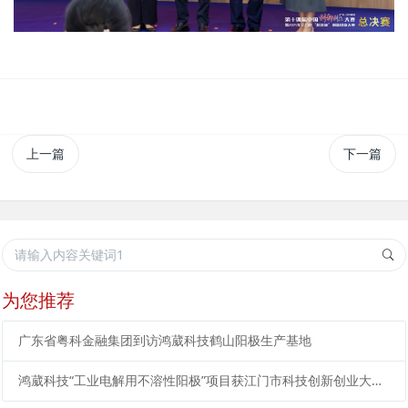
上一篇
下一篇
为您推荐
广东省粤科金融集团到访鸿葳科技鹤山阳极生产基地
鸿葳科技“工业电解用不溶性阳极”项目获江门市科技创新创业大赛奖项