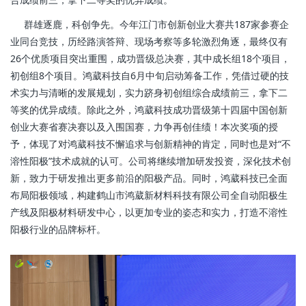
群雄逐鹿，科创争先。今年江门市创新创业大赛共187家参赛企
业同台竞技，历经路演答辩、现场考察等多轮激烈角逐，最终仅有
26个优质项目突出重围，成功晋级总决赛，其中成长组18个项目，
初创组8个项目。鸿葳科技自6月中旬启动筹备工作，凭借过硬的技
术实力与清晰的发展规划，实力跻身初创组综合成绩前三，拿下二
等奖的优异成绩。
除此之外，鸿葳科技成功晋级第十四届中国创新
创业大赛省赛决赛以及入围国赛，力争再创佳绩！
本次奖项的授
予，体现了对鸿葳科技不懈追求与创新精神的肯定，同时也是对“不
溶性阳极”技术成就的认可。公司将继续增加研发投资，深化技术创
新，致力于研发推出更多前沿的阳极产品。同时，鸿葳科技已全面
布局阳极领域，
构建
鹤山市鸿葳新材料科技有限公司全自动阳极生
产线及阳极材料研发中心，以更加专业的姿态和实力，打造不溶性
阳极行业的品牌标杆。