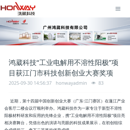
鸿葳科技“工业电解用不溶性阳极”项
目获江门市科技创新创业大赛奖项
2025-09-30 14:56:37
honwayadmin
83
近期，第十四届中国创新创业大赛（广东·江门赛区）在蓬江产业
会客厅二楼会议厅顺利举办。鸿葳科技作为一家专注于新型不溶性
阳极材料研发和应用的先锋企业，携“工业电解用
不溶性阳极
”项目亮
相决赛舞台，凭借出色的演讲与亮眼的科技成果展示，在初创组综
合成绩前三，拿下二等奖的优异成绩。