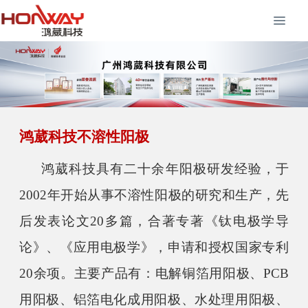
鸿葳
科技
不溶性阳极
鸿葳科技具有二十余年阳极研发经验，于
2002年开始从事不溶性阳极的研究和生产，先
后发表论文20多篇，合著专著《钛电极学导
论》、《应用电极学》，申请和授权国家专利
20余项。主要产品有：电解铜箔用阳极、PCB
用阳极、铝箔电化成用阳极、水处理用阳极、