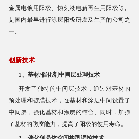
金属电镀用阳极、蚀刻液电解再生用阳极等。
是国内最早进行涂层阳极研发及生产的公司之
一。
创新技术
1
、
基材/催化剂中间层处理技术
开发了独特的中间层技术，通过对基材的
预处理和镀膜技术，在基材和涂层中间设置了
中间层，强化基材和涂层的结合。同时，加强
了基材的防腐能力，提高了阳极的使用寿命。
2
、
催化剂晶体空间构型调控技术