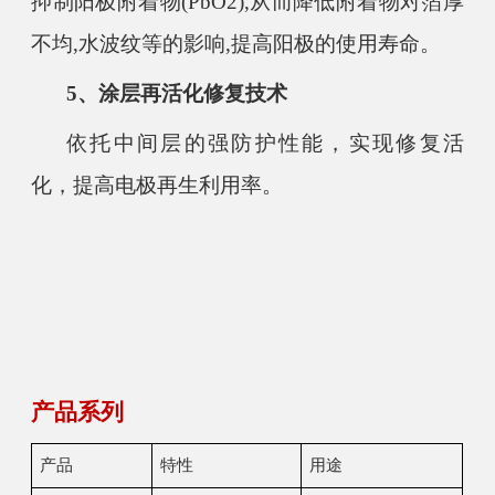
抑制阳极附着物(PbO2),从而降低附着物对箔厚
不均,水波纹等的影响,提高阳极的使用寿命。
5
、
涂层再活化修复技术
依托中间层的强防护性能，实现修复活
化，提高电极再生利用率。
产品系列
产品
特性
用途